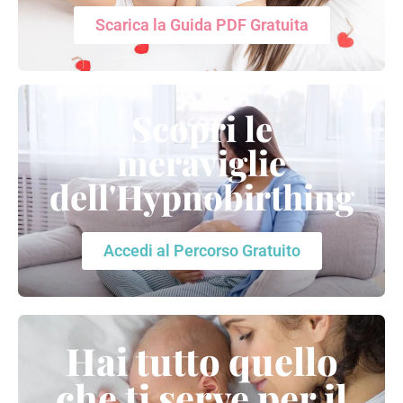
Scarica la Guida PDF Gratuita
Scopri le
meraviglie
dell'Hypnobirthing
Accedi al Percorso Gratuito
Hai tutto quello
che ti serve per il