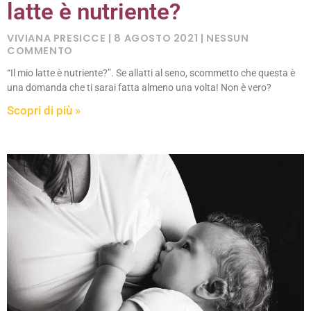
latte è nutriente?
VIVIANA PRESICCE
8 AGOSTO 2021
NESSUN
COMMENTO
“Il mio latte è nutriente?”. Se allatti al seno, scommetto che questa è
una domanda che ti sarai fatta almeno una volta! Non è vero?
Scopri di più »