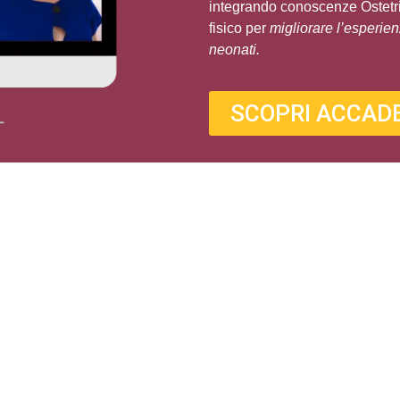
integrando conoscenze Ostetr
fisico
per
migliorare l’esperie
neonati.
SCOPRI ACCAD
iana Presicce
0 anni di