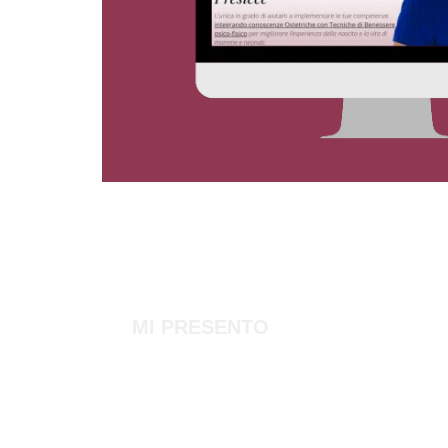
MI PRESENTO
Sono la Dott.ssa Viv
Ostetrica con quasi 2