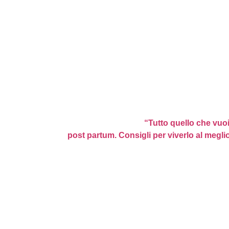
esperienza in ospedal
insegnante di medita
mindfulness, yoga e p
Sono ostetrica
per scelta
con più di 20 ann
delle donne
, di cui
15 in
sala parto,
e 30
com
di meditazione.
Sono autrice dei libri
“Tutto quello che vuoi
post partum. Consigli per viverlo al megli
Migliaia di mamme seguono ogni giorno i 
online anche grazie a alla mia community 
Viviana”, ai miei canali social come Instagr
Podcast dedicati a chi sta per
diventare m
diventata) e vuole esserlo
in modo consape
Con i miei percorsi online accompagno le