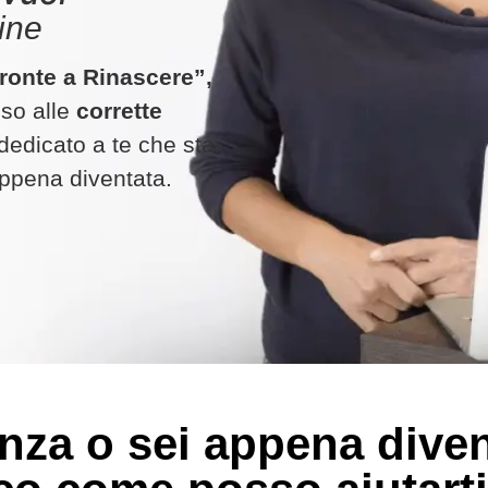
line
ronte a Rinascere”,
sso alle
corrette
,dedicato a te che stai
ppena diventata.
danza o sei appena div