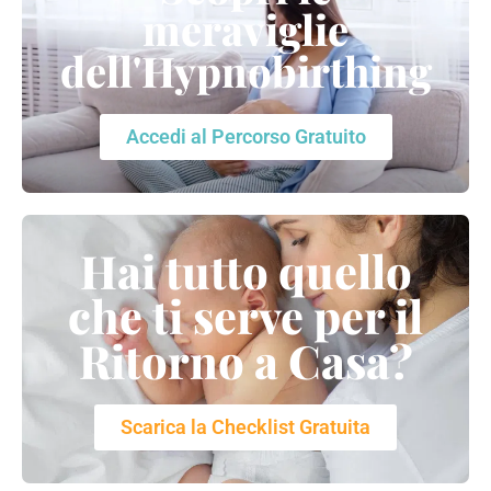
meraviglie
dell'Hypnobirthing
Accedi al Percorso Gratuito
Hai tutto quello
che ti serve per il
Ritorno a Casa?
Scarica la Checklist Gratuita