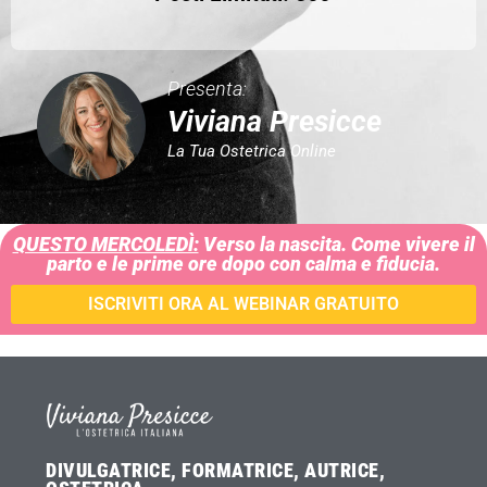
Presenta:
Viviana Presicce
La Tua Ostetrica Online
QUESTO MERCOLEDÌ:
Verso la nascita. Come vivere il
parto e le prime ore dopo con calma e fiducia.
ISCRIVITI ORA AL WEBINAR GRATUITO
DIVULGATRICE, FORMATRICE, AUTRICE,