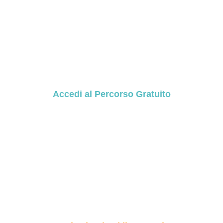
Scopri le
meraviglie
dell'Hypnobirthing
Accedi al Percorso Gratuito
Hai tutto quello
che ti serve per il
Ritorno a Casa?