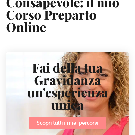
Consapevole: il mio
Corso Preparto
Online
Fai della tua
Gravidanza
un'esperienza
unica
Scopri tutti i miei percorsi