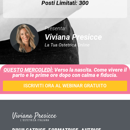
Posti Limitati: 300
Presenta:
Viviana Presicce
La Tua Ostetrica Online
QUESTO MERCOLEDÌ:
Verso la nascita. Come vivere il
parto e le prime ore dopo con calma e fiducia.
ISCRIVITI ORA AL WEBINAR GRATUITO