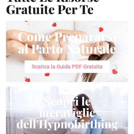
Gratuite Per Te
Come Prepararsi
al Parto Naturale
Scarica la Guida PDF Gratuita
Scopri le
meraviglie
dell'Hypnobirthing