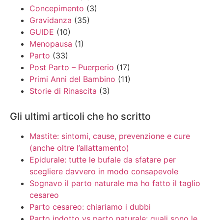
Concepimento
(3)
Gravidanza
(35)
GUIDE
(10)
Menopausa
(1)
Parto
(33)
Post Parto – Puerperio
(17)
Primi Anni del Bambino
(11)
Storie di Rinascita
(3)
Gli ultimi articoli che ho scritto
Mastite: sintomi, cause, prevenzione e cure
(anche oltre l’allattamento)
Epidurale: tutte le bufale da sfatare per
scegliere davvero in modo consapevole
Sognavo il parto naturale ma ho fatto il taglio
cesareo
Parto cesareo: chiariamo i dubbi
Parto indotto vs parto naturale: quali sono le