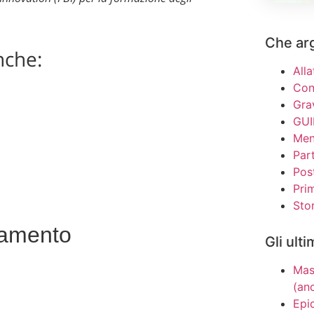
Che ar
nche:
All
Con
Gra
GUI
Men
Par
Pos
Pri
Stor
tamento
Gli ulti
Mas
(anc
Epid