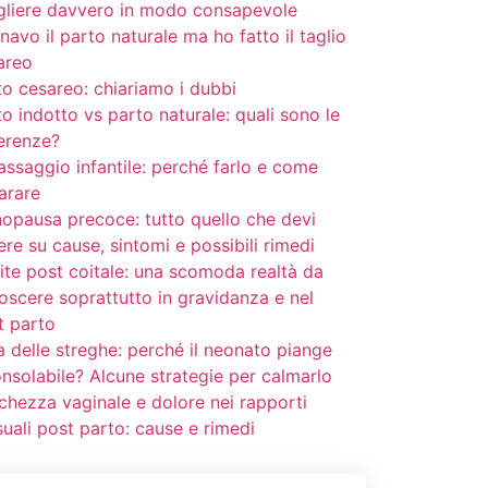
gliere davvero in modo consapevole
avo il parto naturale ma ho fatto il taglio
areo
to cesareo: chiariamo i dubbi
o indotto vs parto naturale: quali sono le
ferenze?
assaggio infantile: perché farlo e come
arare
opausa precoce: tutto quello che devi
re su cause, sintomi e possibili rimedi
tite post coitale: una scomoda realtà da
oscere soprattutto in gravidanza e nel
t parto
a delle streghe: perché il neonato piange
onsolabile? Alcune strategie per calmarlo
chezza vaginale e dolore nei rapporti
suali post parto: cause e rimedi