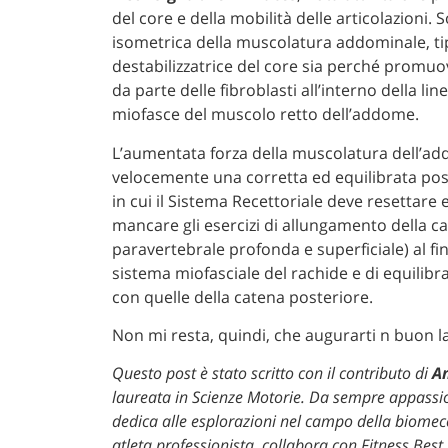
del core e della mobilità delle articolazioni. So
isometrica della muscolatura addominale, tipo
destabilizzatrice del core sia perché promuo
da parte delle fibroblasti all’interno della li
miofasce del muscolo retto dell’addome.
L’aumentata forza della muscolatura dell’ad
velocemente una corretta ed equilibrata po
in cui il Sistema Recettoriale deve resettare 
mancare gli esercizi di allungamento della c
paravertebrale profonda e superficiale) al fin
sistema miofasciale del rachide e di equilibra
con quelle della catena posteriore.
Non mi resta, quindi, che augurarti n buon l
Questo post è stato scritto con il contributo di
An
laureata in Scienze Motorie. Da sempre appassion
dedica alle esplorazioni nel campo della biomec
atleta professionista, collabora con Fitness Best