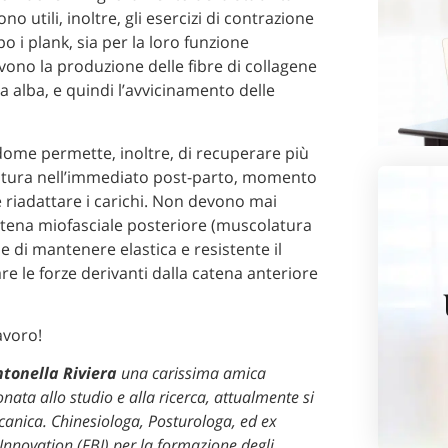
no utili, inoltre, gli esercizi di contrazione
 i plank, sia per la loro funzione
vono la produzione delle fibre di collagene
nea alba, e quindi l’avvicinamento delle
dome permette, inoltre, di recuperare più
stura nell’immediato post-parto, momento
e riadattare i carichi. Non devono mai
atena miofasciale posteriore (muscolatura
e di mantenere elastica e resistente il
re le forze derivanti dalla catena anteriore
avoro!
tonella Riviera
una carissima amica
ata allo studio e alla ricerca, attualmente si
canica. Chinesiologa, Posturologa, ed ex
 Innovation (FBI) per la formazione degli