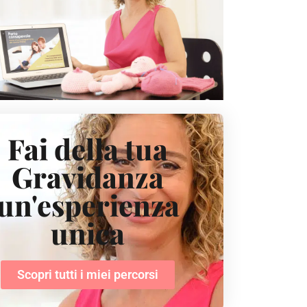
Fai della tua
Gravidanza
un'esperienza
unica
Scopri tutti i miei percorsi