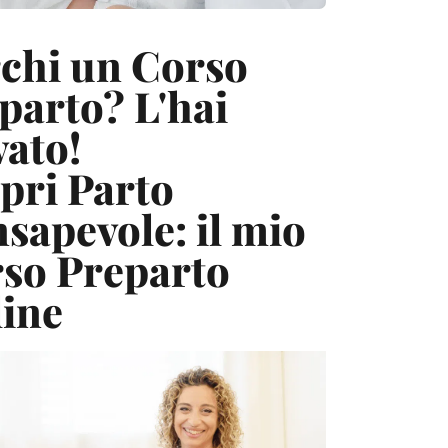
chi un Corso
parto? L'hai
vato!
pri Parto
sapevole: il mio
so Preparto
ine