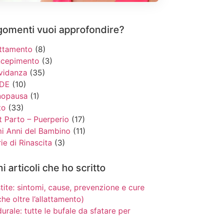
gomenti vuoi approfondire?
attamento
(8)
cepimento
(3)
vidanza
(35)
DE
(10)
opausa
(1)
to
(33)
t Parto – Puerperio
(17)
mi Anni del Bambino
(11)
ie di Rinascita
(3)
mi articoli che ho scritto
tite: sintomi, cause, prevenzione e cure
he oltre l’allattamento)
urale: tutte le bufale da sfatare per