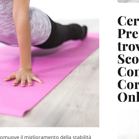
Cer
Pre
tro
Sco
Con
Cor
Onl
promuove il miglioramento della stabilità