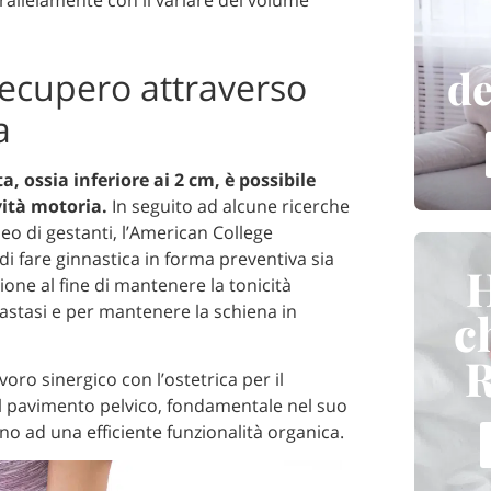
de
recupero attraverso
a
, ossia inferiore ai 2 cm, è possibile
ità motoria.
In seguito ad alcune ricerche
o di gestanti, l’American College
di fare ginnastica in forma preventiva sia
H
one al fine di mantenere la tonicità
iastasi e per mantenere la schiena in
c
R
voro sinergico con l’ostetrica per il
del pavimento pelvico, fondamentale nel suo
rno ad una efficiente funzionalità organica.