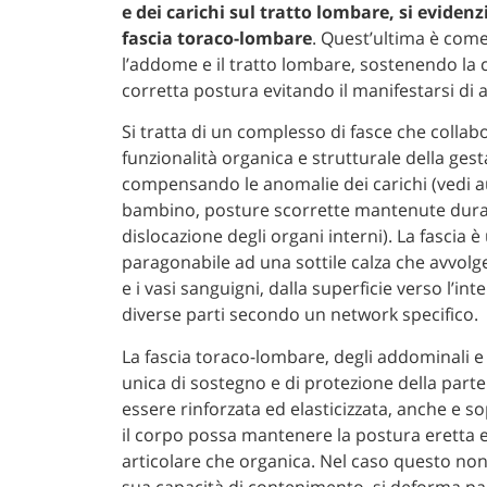
e dei carichi sul tratto lombare, si eviden
fascia toraco-lombare
. Quest’ultima è come
l’addome e il tratto lombare, sostenendo la
corretta postura evitando il manifestarsi di
Si tratta di un complesso di fasce che colla
funzionalità organica e strutturale della gest
compensando le anomalie dei carichi (vedi 
bambino, posture scorrette mantenute duran
dislocazione degli organi interni). La fascia 
paragonabile ad una sottile calza che avvolge i
e i vasi sanguigni, dalla superficie verso l’in
diverse parti secondo un network specifico.
La fascia toraco-lombare, degli addominali 
unica di sostegno e di protezione della parte
essere rinforzata ed elasticizzata, anche e s
il corpo possa mantenere la postura eretta e
articolare che organica. Nel caso questo non
sua capacità di contenimento, si deforma par