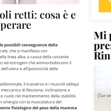
li retti: cosa è e
uperare
Mi 
pre
le possibili conseguenze della
ale, che si manifesta con
Rin
ella linea alba, a causa della costante
ici ed estrogeni che ammorbidiscono il
ell’utero e all’ipotonicità della
ddominale, il trasverso e i muscoli obliqui
e meccanica di flessione, inclinazione e
e ruolo nel mantenimento della stabilità
in sinergia con la muscolatura del
ento fisiologico del peso della mamma