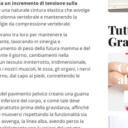
zia un incremento di tensione sulla
 una naturale cintura elastica che avvolge
 colonna vertebrale e mantenendo la
 algie da compressione vertebrale.
Tut
borano tra loro per mantenere la
Gra
ante, lavorando in sinergia e
aumento di peso della futura mamma e del
te il giorno, cambiamenti nella
è un tessuto ininterrotto, tridimensionale,
C
 nostri muscoli, le ossa, gli organi, i nervi
a
terno, dal capo ai piedi, connettendo le
e del pavimento pelvico creano una guaina
 inferiore del corpo, e come tale deve
oprattutto prima della gravidanza, affinché
 muoversi rispettando la funzionalità sia
 avvenga, la linea alba, avendo perso la
allelamente con il variare del volume