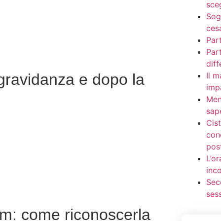
sce
Sogn
ces
Par
Part
dif
Il m
gravidanza e dopo la
imp
Men
sape
Cis
con
pos
L’or
inc
Sec
ses
m: come riconoscerla