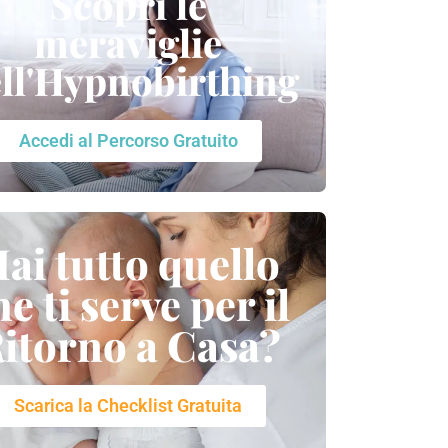
Scopri le
meraviglie
ll'Hypnobirthing
Accedi al Percorso Gratuito
ai tutto quello
he ti serve per il
itorno a Casa?
Scarica la Checklist Gratuita