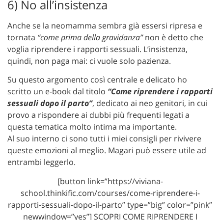
6) No all’insistenza
Anche se la neomamma sembra già essersi ripresa e
tornata
“come prima della gravidanza”
non è detto che
voglia riprendere i rapporti sessuali. L’insistenza,
quindi, non paga mai: ci vuole solo pazienza.
Su questo argomento così centrale e delicato ho
scritto un e-book dal titolo
“Come riprendere i rapporti
sessuali dopo il parto”
, dedicato ai neo genitori, in cui
provo a rispondere ai dubbi più frequenti legati a
questa tematica molto intima ma importante.
Al suo interno ci sono tutti i miei consigli per rivivere
queste emozioni al meglio. Magari può essere utile ad
entrambi leggerlo.
[button link=”https://viviana-
school.thinkific.com/courses/come-riprendere-i-
rapporti-sessuali-dopo-il-parto” type=”big” color=”pink”
newwindow=”yes”] SCOPRI COME RIPRENDERE I