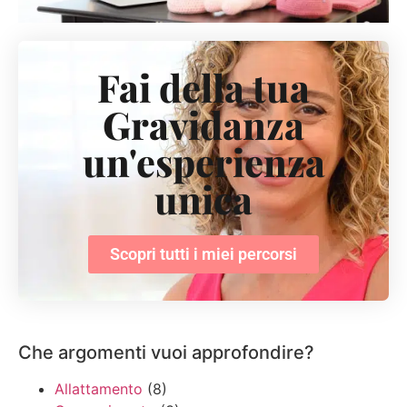
Fai della tua
Gravidanza
un'esperienza
unica
Scopri tutti i miei percorsi
Che argomenti vuoi approfondire?
Allattamento
(8)