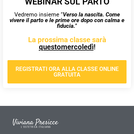
WEBINAR SUL PARTO
Vedremo insieme “
Verso la nascita. Come
vivere il parto e le prime ore dopo con calma e
fiducia.
”
La prossima classe sarà
questomercoledì
!
REGISTRATI ORA ALLA CLASSE ONLINE
GRATUITA