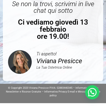
Se non la trovi, scrivimi in live
chat qui sotto
Ci vediamo giovedì 13
febbraio
ore 19.00!
Ti aspetto!
Viviana Presicce
La Tua Ostetrica Online
© Copyright 2020 Viviana Presicce P.IVA: 02883440345 –
Informativa Privacy
Newsletter e Risorse Gratuite
–
Informativa Privacy E-mail e Messaggi
–
cookie
policy