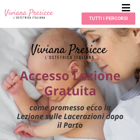
TUTTI I PERCORSI
Accesso Lezione
Gratuita
come promesso ecco la
Lezione sulle Lacerazioni dopo
il Parto