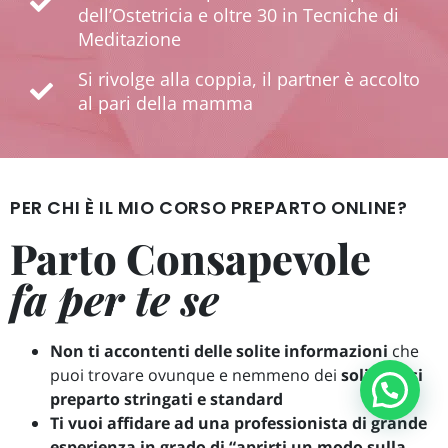
dell’Ostetricia e oltre 30 in Tecniche di
Meditazione
Si rivolge alla coppia, il partner è accolto
al pari della mamma
PER CHI È IL MIO CORSO PREPARTO ONLINE?
Parto Consapevole
fa per te se
Non ti accontenti delle solite informazioni
che
puoi trovare ovunque e nemmeno dei
soliti corsi
preparto stringati e standard
Ti vuoi affidare ad una professionista di grande
esperienza in grado di “aprirti un modo sulla