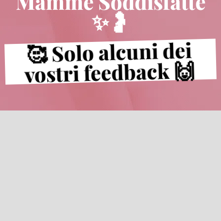
Mamme Soddisfatte
✨🤰
🥰 Solo alcuni dei
vostri feedback 🙌