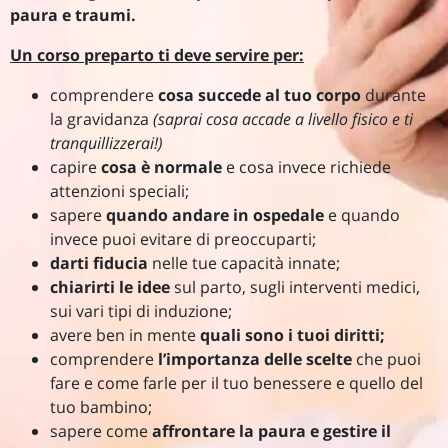
paura e traumi.
Un corso preparto ti deve servire per:
comprendere
cosa succede al tuo corpo
durante
la gravidanza
(saprai cosa accade a livello fisico e ti
tranquillizzerai!)
capire
cosa è normale
e cosa invece richiede
attenzioni speciali;
sapere
quando andare in ospedale
e quando
invece puoi evitare di preoccuparti;
darti fiducia
nelle tue capacità innate;
chiarirti le idee
sul parto, sugli interventi medici,
sui vari tipi di induzione;
avere ben in mente
quali sono i tuoi diritti;
comprendere
l’importanza delle scelte
che puoi
fare e come farle per il tuo benessere e quello del
tuo bambino;
sapere come
affrontare la paura e gestire il