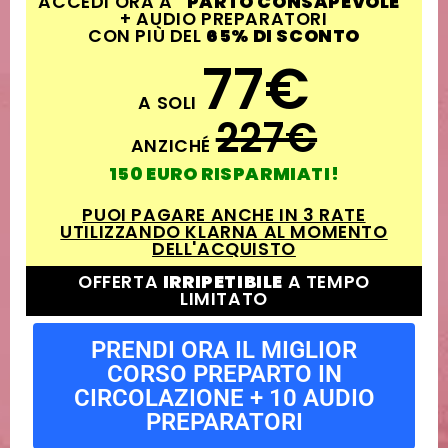
ACCEDI ORA A
"PARTO CONSAPEVOLE"
+ AUDIO PREPARATORI
CON PIÙ DEL
65% DI SCONTO
77€
A SOLI
227€
ANZICHÉ
150 EURO RISPARMIATI!
PUOI PAGARE ANCHE IN 3 RATE
UTILIZZANDO KLARNA AL MOMENTO
DELL'ACQUISTO
OFFERTA
IRRIPETIBILE
A TEMPO
LIMITATO
PRENDI ORA IL MIGLIOR
CORSO PREPARTO IN
CIRCOLAZIONE + 10 AUDIO
PREPARATORI