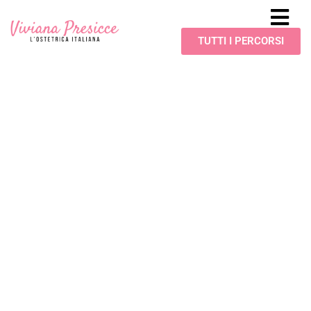
TUTTI I PERCORSI
MANCA POCHISSIMO
Grazie
dell’interesse!
Qui sotto trovi il link per
scaricare il tuo audio di
rilassamento