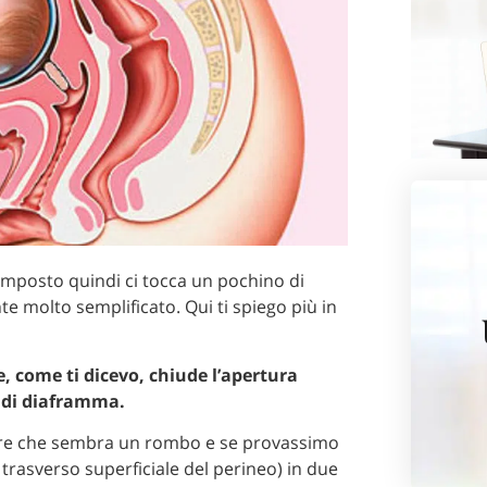
mposto quindi ci tocca un pochino di
e molto semplificato. Qui ti spiego più in
e, come ti dicevo, chiude l’apertura
e di diaframma.
ire che sembra un rombo e se provassimo
rasverso superficiale del perineo) in due