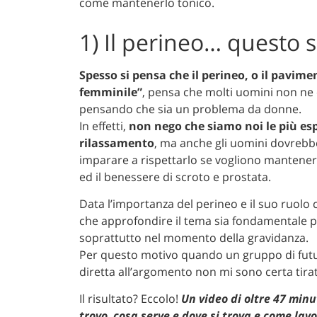
come mantenerlo tonico.
1) Il perineo… questo 
Spesso si pensa che il perineo, o il pavime
femminile”
, pensa che molti uomini non n
pensando che sia un problema da donne.
In effetti,
non nego che siamo noi le più esp
rilassamento
, ma anche gli uomini dovrebb
imparare a rispettarlo se vogliono mantenere at
ed il benessere di scroto e prostata.
Data l’importanza del perineo e il suo ruolo 
che approfondire il tema sia fondamentale p
soprattutto nel momento della gravidanza.
Per questo motivo quando un gruppo di fut
diretta all’argomento non mi sono certa tirat
Il risultato? Eccolo!
Un video di oltre 47 minut
trovo, cosa serve e dove si trova e come lav