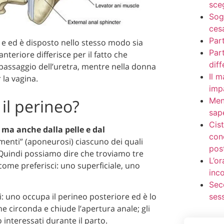
sce
Sogn
ces
Par
o e ed è disposto nello stesso modo sia
Part
nteriore differisce per il fatto che
dif
passaggio dell’uretra, mentre nella donna
Il m
 la vagina.
imp
il perineo?
Men
sape
Cis
 ma anche dalla pelle e dal
con
gamenti” (aponeurosi) ciascuno dei quali
pos
uindi possiamo dire che troviamo tre
L’or
come preferisci: uno superficiale, uno
inc
Sec
: uno occupa il perineo posteriore ed è lo
ses
he circonda e chiude l’apertura anale; gli
 interessati durante il parto.