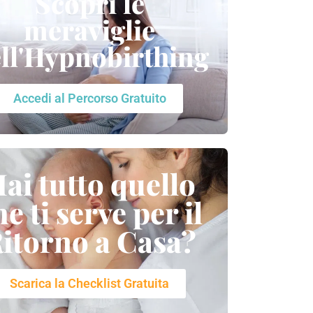
Scopri le
meraviglie
ll'Hypnobirthing
Accedi al Percorso Gratuito
ai tutto quello
he ti serve per il
itorno a Casa?
Scarica la Checklist Gratuita