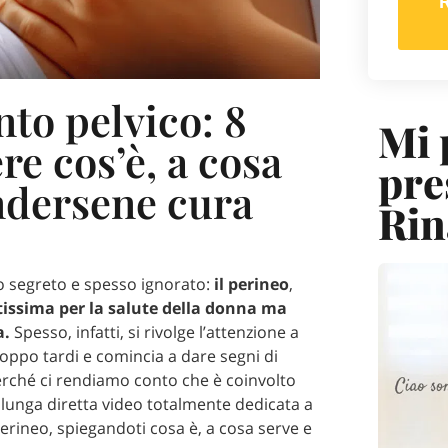
to pelvico: 8
Mi 
re cos’è, a cosa
pre
ndersene cura
Rin
o segreto e spesso ignorato:
il perineo
,
issima per la salute della donna ma
a.
Spesso, infatti, si rivolge l’attenzione a
oppo tardi e comincia a dare segni di
rché ci rendiamo conto che è coinvolto
a lunga diretta video totalmente dedicata a
erineo, spiegandoti cosa è, a cosa serve e