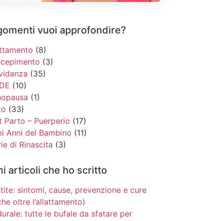
gomenti vuoi approfondire?
attamento
(8)
cepimento
(3)
vidanza
(35)
DE
(10)
opausa
(1)
to
(33)
t Parto – Puerperio
(17)
mi Anni del Bambino
(11)
ie di Rinascita
(3)
mi articoli che ho scritto
tite: sintomi, cause, prevenzione e cure
he oltre l’allattamento)
urale: tutte le bufale da sfatare per