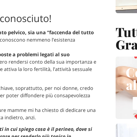
sconosciuto!
Tut
nto pelvico, sia una “faccenda del tutto
Gra
e conoscono nemmeno l’esistenza
oste a problemi legati al suo
ero rendersi conto della sua importanza e
C
tiva la loro fertilità, l’attività sessuale
a
chiave, soprattutto, per noi donne, credo
er poter diffondere più consapevolezza
ure mamme mi ha chiesto di dedicare una
a indietro, anzi.
i in cui spiego cosa è il perineo, dove si
orare per renderlo più tonico in