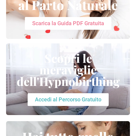
al Parto Naturale
Scarica la Guida PDF Gratuita
Scopri le
meraviglie
dell'Hypnobirthing
Accedi al Percorso Gratuito