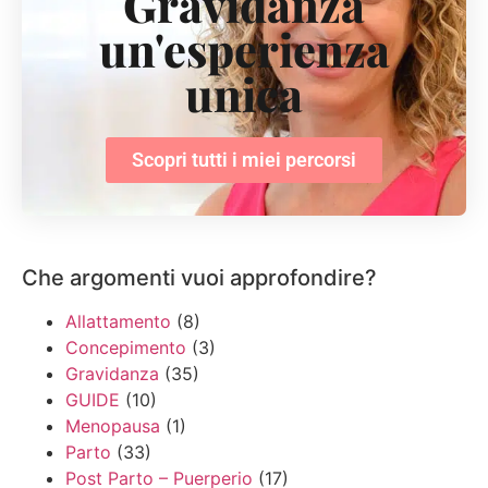
Gravidanza
un'esperienza
unica
Scopri tutti i miei percorsi
Che argomenti vuoi approfondire?
Allattamento
(8)
Concepimento
(3)
Gravidanza
(35)
GUIDE
(10)
Menopausa
(1)
Parto
(33)
Post Parto – Puerperio
(17)