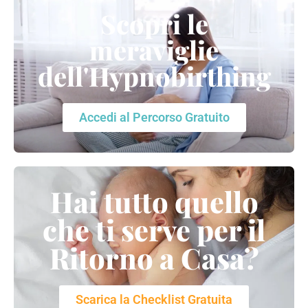
Scopri le
meraviglie
dell'Hypnobirthing
Accedi al Percorso Gratuito
Hai tutto quello
che ti serve per il
Ritorno a Casa?
Scarica la Checklist Gratuita