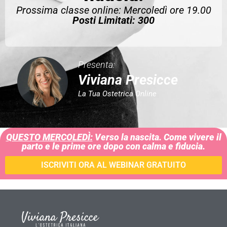
Prossima classe online: Mercoledì ore 19.00
Posti Limitati: 300
Presenta:
Viviana Presicce
La Tua Ostetrica Online
QUESTO MERCOLEDÌ:
Verso la nascita. Come vivere il
parto e le prime ore dopo con calma e fiducia.
ISCRIVITI ORA AL WEBINAR GRATUITO